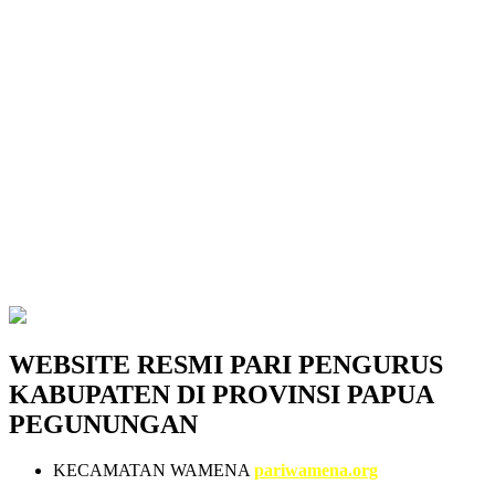
WEBSITE RESMI PARI PENGURUS
KABUPATEN DI PROVINSI PAPUA
PEGUNUNGAN
KECAMATAN WAMENA
pariwamena.org