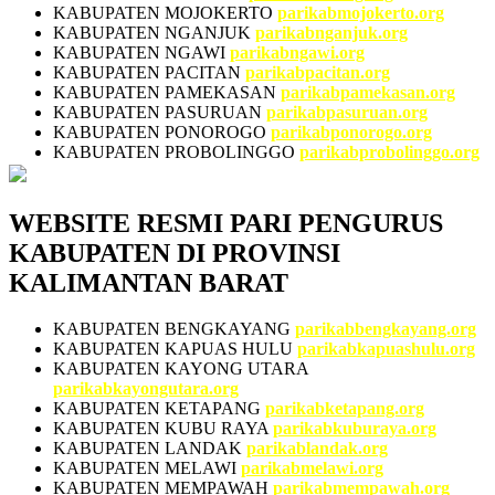
KABUPATEN MOJOKERTO
parikabmojokerto.org
KABUPATEN NGANJUK
parikabnganjuk.org
KABUPATEN NGAWI
parikabngawi.org
KABUPATEN PACITAN
parikabpacitan.org
KABUPATEN PAMEKASAN
parikabpamekasan.org
KABUPATEN PASURUAN
parikabpasuruan.org
KABUPATEN PONOROGO
parikabponorogo.org
KABUPATEN PROBOLINGGO
parikabprobolinggo.org
KABUPATEN SAMPANG
parikabsampang.org
KABUPATEN SIDOARJO
parisidoarjo.org
KABUPATEN SITUBUNDO
parikabsitubondo.org
WEBSITE RESMI PARI PENGURUS
KABUPATEN SUMENAP
parikabsumenep.org
KABUPATEN DI PROVINSI
KABUPATEN TRENGGALEK
parikabtrenggalek.org
KABUPATEN TUBAN
parikabtuban.org
KALIMANTAN BARAT
KABUPATEN TULUNGAGUNG
parikabtulungagung.org
KABUPATEN BENGKAYANG
parikabbengkayang.org
KABUPATEN BLITAR
parikabblitar.org
KABUPATEN KAPUAS HULU
parikabkapuashulu.org
KABUPATEN BONDOWOSO
parikabbondowoso.org
KABUPATEN KAYONG UTARA
KABUPATEN BOJONEGORO
parikabbojonegoro.org
parikabkayongutara.org
KABUPATEN KETAPANG
parikabketapang.org
KABUPATEN KUBU RAYA
parikabkuburaya.org
KABUPATEN LANDAK
parikablandak.org
KABUPATEN MELAWI
parikabmelawi.org
KABUPATEN MEMPAWAH
parikabmempawah.org