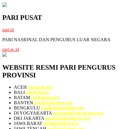
PARI PUSAT
pari.id
PARI NASIONAL DAN PENGURUS LUAR NEGARA
pari.ac.id
WEBSITE RESMI PARI PENGURUS
PROVINSI
ACEH
pariaceh.org
BALI
paribali.org
BATAM
paribatam.org
BANTEN
parikotabanten.org
BENGKULU
parikotabengkulu.org
DI YOGYAKARTA
parikotadiyogyakarta.org
DKI JAKARTA
parikotadkijakarta.org
JAWA BARAT
parikotajabar.org
JAWA TENGAH
parikotajateng.org