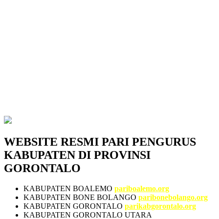
WEBSITE RESMI PARI PENGURUS
KABUPATEN DI PROVINSI
GORONTALO
KABUPATEN BOALEMO
pariboalemo.org
KABUPATEN BONE BOLANGO
paribonebolango.org
KABUPATEN GORONTALO
parikabgorontalo.org
KABUPATEN GORONTALO UTARA