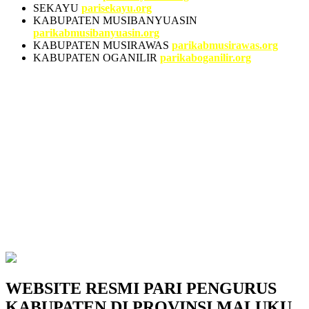
SEKAYU
parisekayu.org
KABUPATEN MUSIBANYUASIN
parikabmusibanyuasin.org
KABUPATEN MUSIRAWAS
parikabmusirawas.org
KABUPATEN OGANILIR
parikaboganilir.org
WEBSITE RESMI PARI PENGURUS
KABUPATEN DI PROVINSI MALUKU