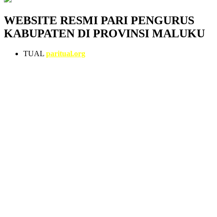
WEBSITE RESMI PARI PENGURUS
KABUPATEN DI PROVINSI MALUKU
TUAL
paritual.org