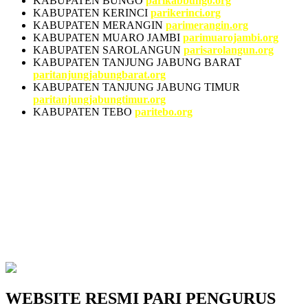
KABUPATEN BUNGO
parikabbungo.org
KABUPATEN KERINCI
parikerinci.org
KABUPATEN MERANGIN
parimerangin.org
KABUPATEN MUARO JAMBI
parimuarojambi.org
KABUPATEN SAROLANGUN
parisarolangun.org
KABUPATEN TANJUNG JABUNG BARAT
paritanjungjabungbarat.org
KABUPATEN TANJUNG JABUNG TIMUR
paritanjungjabungtimur.org
KABUPATEN TEBO
paritebo.org
WEBSITE RESMI PARI PENGURUS