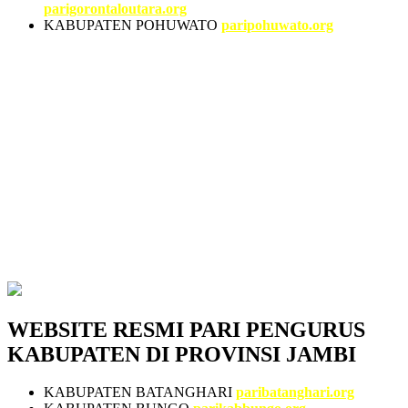
parigorontaloutara.org
KABUPATEN POHUWATO
paripohuwato.org
WEBSITE RESMI PARI PENGURUS
KABUPATEN DI PROVINSI JAMBI
KABUPATEN BATANGHARI
paribatanghari.org