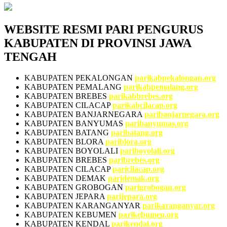
WEBSITE RESMI PARI PENGURUS
KABUPATEN DI PROVINSI JAWA
TENGAH
KABUPATEN PEKALONGAN
parikabpekalongan.org
KABUPATEN PEMALANG
parikabpemalang.org
KABUPATEN BREBES
parikabbrebes.org
KABUPATEN CILACAP
parikabcilacap.org
KABUPATEN BANJARNEGARA
paribanjarnegara.org
KABUPATEN BANYUMAS
paribanyumas.org
KABUPATEN BATANG
paribatang.org
KABUPATEN BLORA
pariblora.org
KABUPATEN BOYOLALI
pariboyolali.org
KABUPATEN BREBES
paribrebes.org
KABUPATEN CILACAP
paricilacap.org
KABUPATEN DEMAK
paridemak.org
KABUPATEN GROBOGAN
parigrobogan.org
KABUPATEN JEPARA
parijepara.org
KABUPATEN KARANGANYAR
parikaranganyar.org
KABUPATEN KEBUMEN
parikebumen.org
KABUPATEN KENDAL
parikendal.org