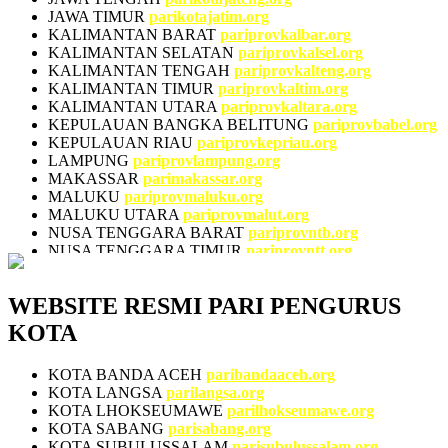
JAWA TIMUR
parikotajatim.org
KALIMANTAN BARAT
pariprovkalbar.org
KALIMANTAN SELATAN
pariprovkalsel.org
KALIMANTAN TENGAH
pariprovkalteng.org
KALIMANTAN TIMUR
pariprovkaltim.org
KALIMANTAN UTARA
pariprovkaltara.org
KEPULAUAN BANGKA BELITUNG
pariprovbabel.org
KEPULAUAN RIAU
pariprovkepriau.org
LAMPUNG
pariprovlampung.org
MAKASSAR
parimakassar.org
MALUKU
pariprovmaluku.org
MALUKU UTARA
pariprovmalut.org
NUSA TENGGARA BARAT
pariprovntb.org
NUSA TENGGARA TIMUR
pariprovntt.org
PAPUA
pariprovpapua.org
PAPUA BARAT
pariprovpapuabarat.org
WEBSITE RESMI PARI PENGURUS
PAPUA BARAT DAYA
pariprovpapuabaratdaya.org
PAPUA PEGUNUNGAN
pariprovpapuapegunungan.org
KOTA
PAPUA SELATAN
pariprovpapuaselatan.org
PAPUA TENGAH
pariprovpapuatengah.org
KOTA BANDA ACEH
paribandaaceh.org
SULAWESI BARAT
pariprovulbar.org
KOTA LANGSA
parilangsa.org
SULAWESI SELATAN
pariprovulsel.org
KOTA LHOKSEUMAWE
parilhokseumawe.org
SULAWESI TENGAH
pariprovulteng.org
KOTA SABANG
parisabang.org
SULAWESI TENGGARA
pariprovsultra.org
KOTA SUBULUSSALAM
parisubulussalam.org