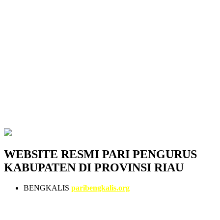
WEBSITE RESMI PARI PENGURUS
KABUPATEN DI PROVINSI RIAU
BENGKALIS
paribengkalis.org