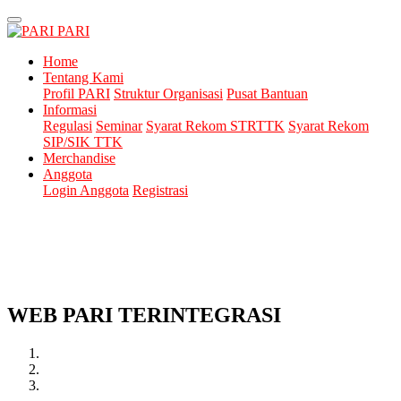
PARI
Home
Tentang Kami
Profil PARI
Struktur Organisasi
Pusat Bantuan
Informasi
Regulasi
Seminar
Syarat Rekom STRTTK
Syarat Rekom
SIP/SIK TTK
Merchandise
Anggota
Login Anggota
Registrasi
WEB PARI TERINTEGRASI