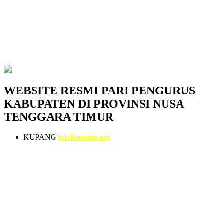
WEBSITE RESMI PARI PENGURUS
KABUPATEN DI PROVINSI NUSA
TENGGARA TIMUR
KUPANG
parikupang.org